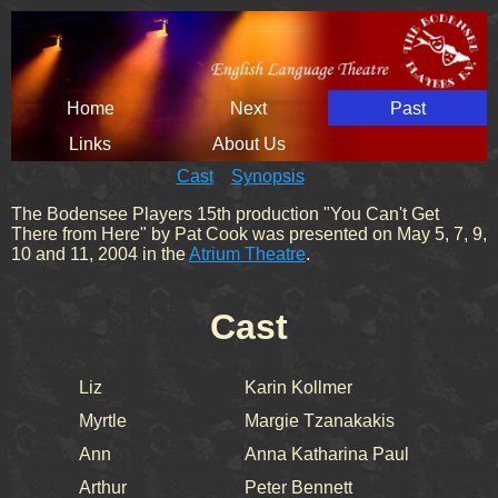
Skip
Home
Next
Past
navigation
Links
About Us
Cast
Synopsis
The Bodensee Players 15th production "You Can't Get
There from Here" by Pat Cook was presented on May 5, 7, 9,
10 and 11, 2004 in the
Atrium Theatre
.
Cast
Liz
Karin Kollmer
Myrtle
Margie Tzanakakis
Ann
Anna Katharina Paul
Arthur
Peter Bennett