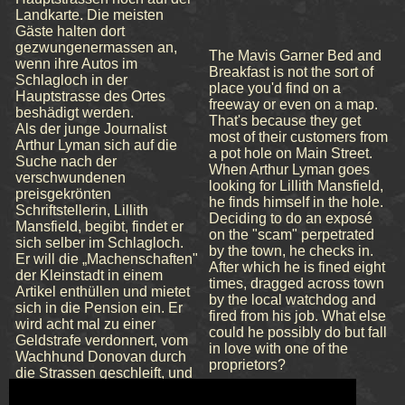
Landkarte. Die meisten
Gäste halten dort
gezwungenermassen an,
The Mavis Garner Bed and
wenn ihre Autos im
Breakfast is not the sort of
Schlagloch in der
place you'd find on a
Hauptstrasse des Ortes
freeway or even on a map.
beshädigt werden.
That's because they get
Als der junge Journalist
most of their customers from
Arthur Lyman sich auf die
a pot hole on Main Street.
Suche nach der
When Arthur Lyman goes
verschwundenen
looking for Lillith Mansfield,
preisgekrönten
he finds himself in the hole.
Schriftstellerin, Lillith
Deciding to do an exposé
Mansfield, begibt, findet er
on the "scam" perpetrated
sich selber im Schlagloch.
by the town, he checks in.
Er will die „Machenschaften"
After which he is fined eight
der Kleinstadt in einem
times, dragged across town
Artikel enthüllen und mietet
by the local watchdog and
sich in die Pension ein. Er
fired from his job. What else
wird acht mal zu einer
could he possibly do but fall
Geldstrafe verdonnert, vom
in love with one of the
Wachhund Donovan durch
proprietors?
die Strassen geschleift, und
von seiner Chefin gefeuert.