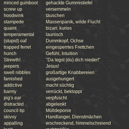
minced gumboot
gehackte Gummistiefel
screw up
versemmeln
hoodwink
täuschen
stampede
Massenpanik, wilde Flucht
quaint
bizarr, kurios
temperamental
launisch
(stupid) oaf
Dummkopf, Ochse
trapped ferret
eingesperrtes Frettchen
hunch
Gefühl, Intuition
Strewth!
"Da legst (du) dich nieder!"
jeepers
Jesus!
swell nibbles
großartige Knabbereien
famished
ausgehungert
addictive
macht süchtig
barmy
verrückt, bekloppt
pig's ear
verpfuscht
distracted
abgelenkt
council tip
Mülldeponie
skivvy
Handlanger, Dienstmächen
appalling
erschreckend, himmelschreiend