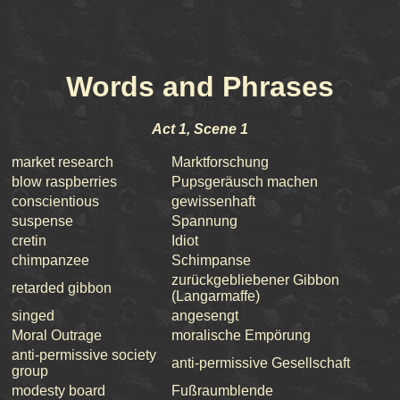
Words and Phrases
Act 1, Scene 1
market research
Marktforschung
blow raspberries
Pupsgeräusch machen
conscientious
gewissenhaft
suspense
Spannung
cretin
Idiot
chimpanzee
Schimpanse
zurückgebliebener Gibbon
retarded gibbon
(Langarmaffe)
singed
angesengt
Moral Outrage
moralische Empörung
anti-permissive society
anti-permissive Gesellschaft
group
modesty board
Fußraumblende