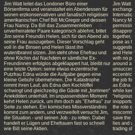
Jim Watt leitet das Londoner Büro einer
Jim Watt r
Börsenfirma und veranstaltet ein Abendessen für
exchange f
seinen erzkonservativen und fanatisch religiösen
Internation
amerikanischen Chef Bill McGregor und dessen
Nancy McG
Frau Nancy. Da Bill das Zusammenleben
permissive
unverheirateter Paare kategorisch ablehnt, bittet
disapprove
Jim seine Freundin Helen, sich für den Abend als
together, J
seine Frau auszugeben. Dieser Vorschlag geht
pose as hi
voll in die Binsen und Helen lässt ihn
suggestion
wutentbrannt sitzen. Jim steht ohne Ehefrau und
and Helen 
ohne Köchin da! Nachdem er sämtliche Ex-
with no par
Freundinnen erfolglos abgeklappert hat, bleibt nur
around all 
eine letzte Option: seine etwas exzentrische
unsuccessf
Putzfrau Edna würde die Aufgabe gegen eine
eccentric 
kleine Gebühr übernehmen. Die Katastrophe
the job for
nimmt ihren Lauf, als Edna den Kochlöffel
as Edna at
schwingt und gleichzeitig die Gäste mit „frommen“
while keep
Anekdoten unterhält. Im unpassendsten Moment
“religious 
kehrt Helen zurück, um ihm doch als "Ehefrau" zur
inopportun
Seite zu stehen. Ein komisches Missverständnis
the role of
kommt zum andern, und verzweifelt versucht Jim,
miscommuni
die Situation - und seinen Job - zu retten. Dabei
save the si
handelt er Lügen und Ehefrauen fast so schnell
lies and w
wie Bill seine Aktien.
trading sh