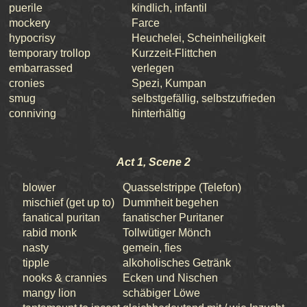
puerile
kindlich, infantil
mockery
Farce
hypocrisy
Heuchelei, Scheinheiligkeit
temporary trollop
Kurzzeit-Flittchen
embarrassed
verlegen
cronies
Spezi, Kumpan
smug
selbstgefällig, selbstzufrieden
conniving
hinterhältig
Act 1, Scene 2
blower
Quasselstrippe (Telefon)
mischief (get up to)
Dummheit begehen
fanatical puritan
fanatischer Puritaner
rabid monk
Tollwütiger Mönch
nasty
gemein, fies
tipple
alkoholisches Getränk
nooks & crannies
Ecken und Nischen
mangy lion
schäbiger Löwe