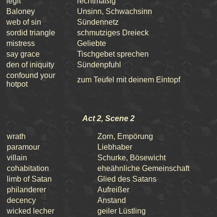
legit
rechtmäßig
Baloney
Unsinn, Schwachsinn
web of sin
Sündennetz
sordid triangle
schmutziges Dreieck
mistress
Geliebte
say grace
Tischgebet sprechen
den of iniquity
Sündenpfuhl
confound your
zum Teufel mit deinem Eintopf
hotpot
Act 2, Scene 2
wrath
Zorn, Empörung
paramour
Liebhaber
villain
Schurke, Bösewicht
cohabitation
eheähnliche Gemeinschaft
limb of Satan
Glied des Satans
philanderer
Aufreißer
decency
Anstand
wicked lecher
geiler Lüstling