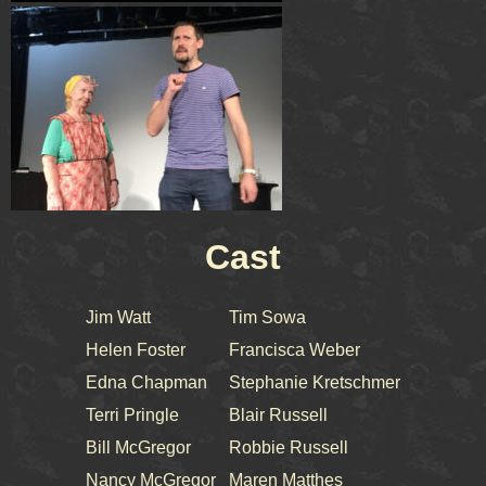
Cast
Jim Watt
Tim Sowa
Helen Foster
Francisca Weber
Edna Chapman
Stephanie Kretschmer
Terri Pringle
Blair Russell
Bill McGregor
Robbie Russell
Nancy McGregor
Maren Matthes