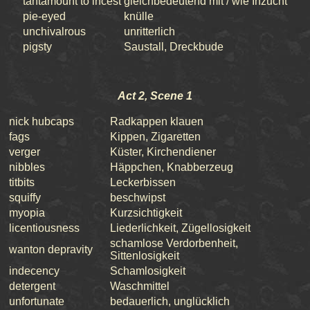
tantamount to incest
gleichbedeutend mit / wie Inzucht
pie-eyed
knülle
unchivalrous
unritterlich
pigsty
Saustall, Dreckbude
Act 2, Scene 1
nick hubcaps
Radkappen klauen
fags
Kippen, Zigaretten
verger
Küster, Kirchendiener
nibbles
Häppchen, Knabberzeug
titbits
Leckerbissen
squiffy
beschwipst
myopia
Kurzsichtigkeit
licentiousness
Liederlichkeit, Zügellosigkeit
schamlose Verdorbenheit,
wanton depravity
Sittenlosigkeit
indecency
Schamlosigkeit
detergent
Waschmittel
unfortunate
bedauerlich, unglücklich