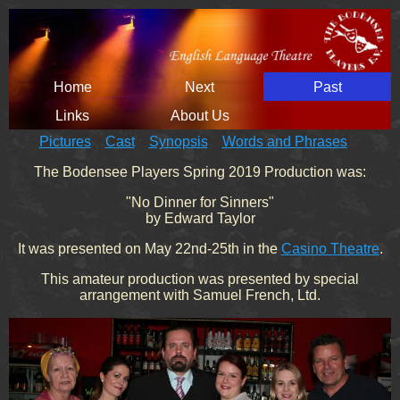
Skip
Home
Next
Past
navigation
Links
About Us
Pictures
Cast
Synopsis
Words and Phrases
The Bodensee Players Spring 2019 Production was:
"No Dinner for Sinners"
by Edward Taylor
It was presented on May 22nd-25th in the
Casino Theatre
.
This amateur production was presented by special
arrangement with Samuel French, Ltd.